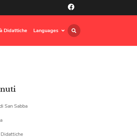
tà Didattiche
Languages
nuti
 di San Sabba
ia
 Didattiche