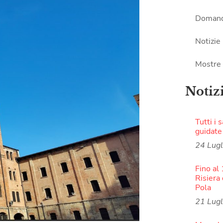
Domand
Notizie
Mostre
Notiz
Tutti i 
guidate
24 Lug
Fino al
Risiera 
Pola
21 Lug