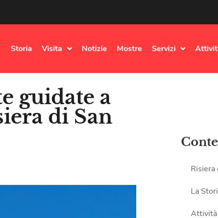
Storia
Visita
Notizie
Mostre
Servizi
Attivi
te guidate a
siera di San
Conte
Risiera
La Stor
Attività