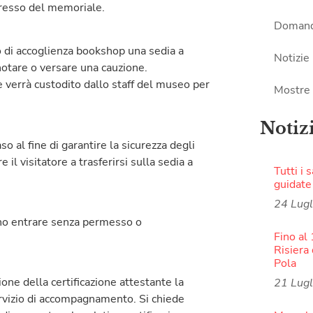
ingresso del memoriale.
Domand
zio di accoglienza bookshop una sedia a
Notizie
enotare o versare una cauzione.
 verrà custodito dallo staff del museo per
Mostre
Notiz
aso al fine di garantire la sicurezza degli
il visitatore a trasferirsi sulla sedia a
Tutti i 
guidate
24 Lug
sono entrare senza permesso o
Fino al
Risiera 
Pola
ione della certificazione attestante la
21 Lug
servizio di accompagnamento. Si chiede