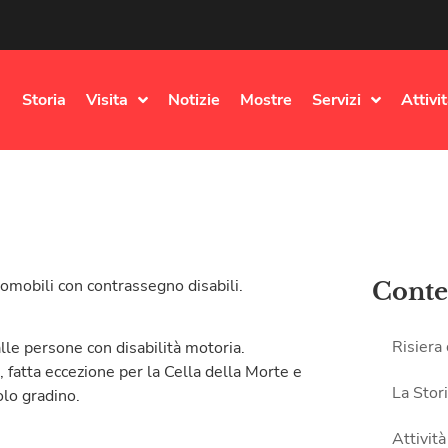
Storia
Visita
Notizie
Mostre
Servizi
Attivi
utomobili con contrassegno disabili.
Conte
Risiera
alle persone con disabilità motoria.
, fatta eccezione per la Cella della Morte e
La Stor
olo gradino.
Attività