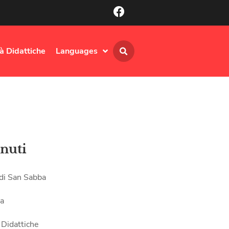
tà Didattiche
Languages
nuti
 di San Sabba
ia
 Didattiche