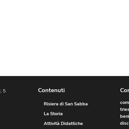
Contenuti
Com
, 5
comu
Risiera di San Sabba
trie
La Storia
beni
disc
Attività Didattiche