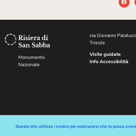
via Giovanni Palatucci
Risiera di
Trieste
San Sabba
Visite guidate
Monumento
Info Accessibilità
Nazionale
Copyright © Comune di Trieste – partita Iva 00210240321 – tutti i 
Questo sito utilizza i cookie per assicurarsi che tu possa avere 