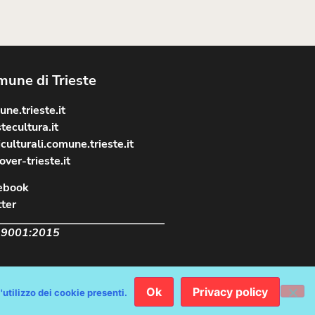
une di Trieste
ne.trieste.it
stecultura.it
culturali.comune.trieste.it
over-trieste.it
ebook
ter
 9001:2015
Ok
Privacy policy
ichiarazione Accessibilità AGID
'utilizzo dei cookie presenti.