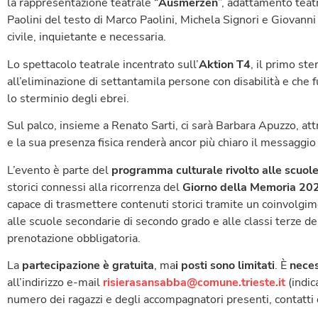
la rappresentazione teatrale “
Ausmerzen
”, adattamento teat
Paolini del testo di Marco Paolini, Michela Signori e Giovanni
civile, inquietante e necessaria.
Lo spettacolo teatrale incentrato sull’
Aktion T4
, il primo st
all’eliminazione di settantamila persone con disabilità e che 
lo sterminio degli ebrei.
Sul palco, insieme a Renato Sarti, ci sarà Barbara Apuzzo, attr
e la sua presenza fisica renderà ancor più chiaro il messaggi
L’evento è parte del
programma culturale rivolto alle scuol
storici connessi alla ricorrenza del
Giorno della Memoria 20
capace di trasmettere contenuti storici tramite un coinvolgi
alle scuole secondarie di secondo grado e alle classi terze d
prenotazione obbligatoria.
La
partecipazione è gratuita
, ma
i posti sono limitati
. È
neces
all’indirizzo e-mail
risierasansabba@comune.trieste.it
(indic
numero dei ragazzi e degli accompagnatori presenti, contatti 