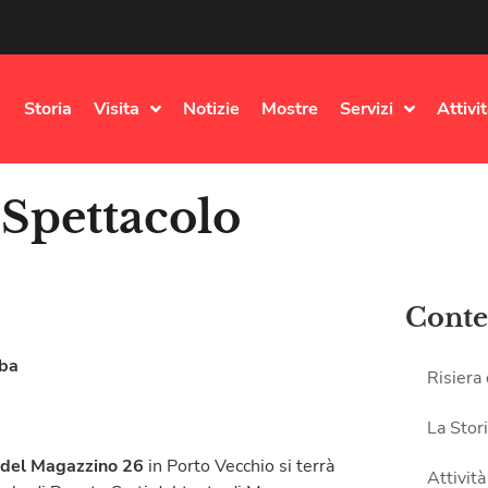
Storia
Visita
Notizie
Mostre
Servizi
Attivi
 Spettacolo
”
Conte
bba
Risiera
La Stor
i del Magazzino 26
in Porto Vecchio si terrà
Attività