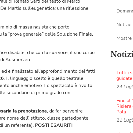
rale di Renato Sarti del testo di Marco
 De Martis sull’eugenetica: una riflessione
Domand
Notizie
erminio di massa nazista che portò
fu la “prova generale” della Soluzione Finale,
Mostre
ice disabile, che con la sua voce, il suo corpo
Notiz
o di Ausmerzen.
e
ed è finalizzato all’approfondimento dei fatti
Tutti i 
26
. Il linguaggio scelto è quello teatrale,
guidate
mento anche emotivo. Lo spettacolo è rivolto
24 Lug
elle secondarie di primo grado con
Fino al
Risiera 
saria la prenotazione
, da far pervenire
Pola
are nome dell’istituto, classe partecipante,
21 Lug
di un referente).
POSTI ESAURITI