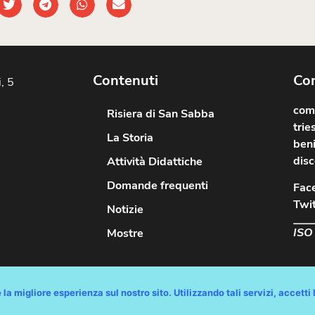
Contenuti
Com
, 5
comu
Risiera di San Sabba
trie
La Storia
beni
disc
Attività Didattiche
Domande frequenti
Fac
Twit
Notizie
ISO
Mostre
diritti riservati / Progetto e Sviluppo Media Technologies Srl /
Feedback
/
D
la migliore esperienza sul nostro sito. Utilizzando tali servizi, accetti l