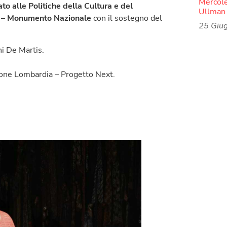
Mercoled
o alle Politiche della Cultura e del
Ullman 
a – Monumento Nazionale
con il sostegno del
25 Giu
ni De Martis.
ione Lombardia – Progetto Next.