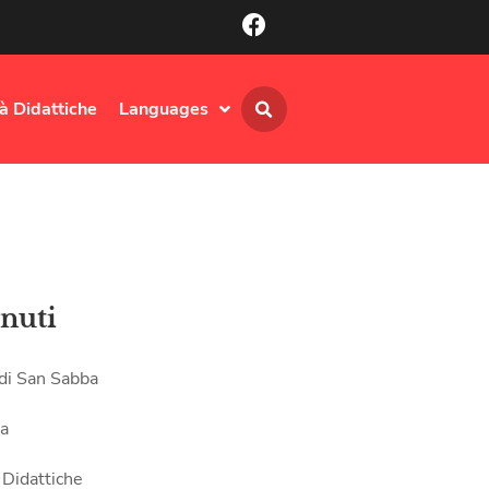
tà Didattiche
Languages
nuti
 di San Sabba
ia
 Didattiche