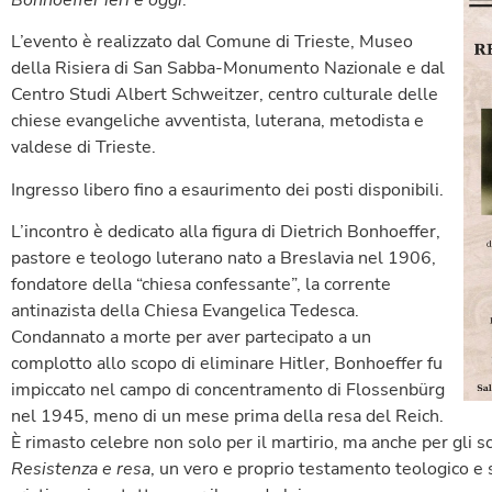
Bonhoeffer ieri e oggi
.
L’evento è realizzato dal Comune di Trieste, Museo
della Risiera di San Sabba-Monumento Nazionale e dal
Centro Studi Albert Schweitzer, centro culturale delle
chiese evangeliche avventista, luterana, metodista e
valdese di Trieste.
Ingresso libero fino a esaurimento dei posti disponibili.
L’incontro è dedicato alla figura di Dietrich Bonhoeffer,
pastore e teologo luterano nato a Breslavia nel 1906,
fondatore della “chiesa confessante”, la corrente
antinazista della Chiesa Evangelica Tedesca.
Condannato a morte per aver partecipato a un
complotto allo scopo di eliminare Hitler, Bonhoeffer fu
impiccato nel campo di concentramento di Flossenbürg
nel 1945, meno di un mese prima della resa del Reich.
È rimasto celebre non solo per il martirio, ma anche per gli scri
Resistenza e resa
, un vero e proprio testamento teologico e s