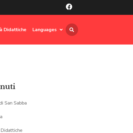
tà Didattiche
Languages
nuti
 di San Sabba
ia
 Didattiche