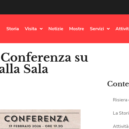
Storia
Visita
Notizie
Mostre
Servizi
Attivi
| Conferenza su
alla Sala
Conte
Risiera
La Stor
Attività