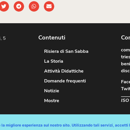
Contenuti
Com
, 5
comu
Risiera di San Sabba
trie
La Storia
beni
disc
Attività Didattiche
Domande frequenti
Fac
Twit
Notizie
ISO
Mostre
diritti riservati / Progetto e Sviluppo Media Technologies Srl /
Feedback
/
D
la migliore esperienza sul nostro sito. Utilizzando tali servizi, accetti l