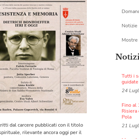
Domand
Notizie
Mostre
Notiz
Tutti i 
guidate
24 Lug
Fino al
Risiera 
Pola
tti dal carcere pubblicati con il titolo
21 Lug
pirituale, rilevante ancora oggi per il