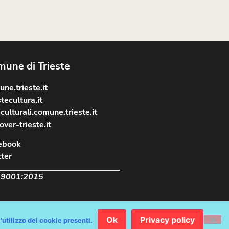
une di Trieste
ne.trieste.it
stecultura.it
culturali.comune.trieste.it
over-trieste.it
ebook
ter
 9001:2015
Ok
Privacy policy
ichiarazione Accessibilità AGID
'utilizzo dei cookie presenti.