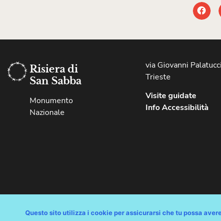
via Giovanni Palatucci
Risiera di
Trieste
San Sabba
Visite guidate
Monumento
Info Accessibilità
Nazionale
Copyright © Comune di Trieste – partita Iva 00210240321 – tutti i 
Questo sito utilizza i cookie per assicurarsi che tu possa avere 