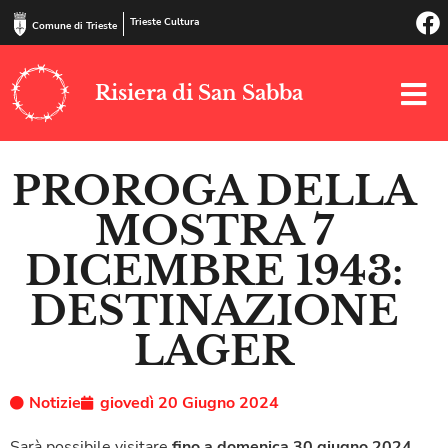
Trieste Cultura
Comune di Trieste
Risiera di San Sabba
PROROGA DELLA
MOSTRA 7
DICEMBRE 1943:
DESTINAZIONE
LAGER
Notizie
giovedì 20 Giugno 2024
Sarà possibile visitare
fino a domenica 30 giugno 2024