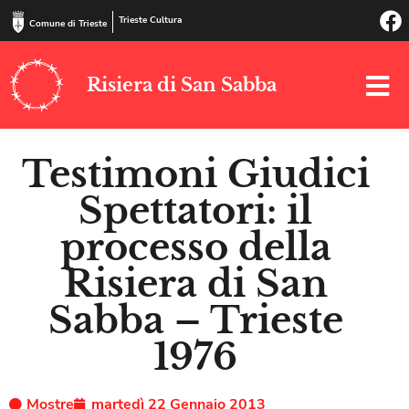
Trieste Cultura
Comune di Trieste
Risiera di San Sabba
Testimoni Giudici
Spettatori: il
processo della
Risiera di San
Sabba – Trieste
1976
Mostre
martedì 22 Gennaio 2013