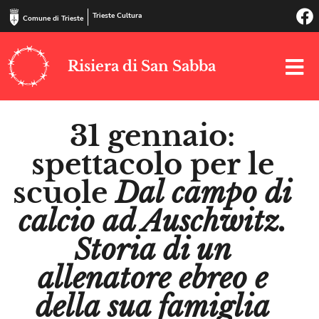
Trieste Cultura
Comune di Trieste
Risiera di San Sabba
31 gennaio:
spettacolo per le
scuole
Dal campo di
calcio ad Auschwitz.
Storia di un
allenatore ebreo e
della sua famiglia